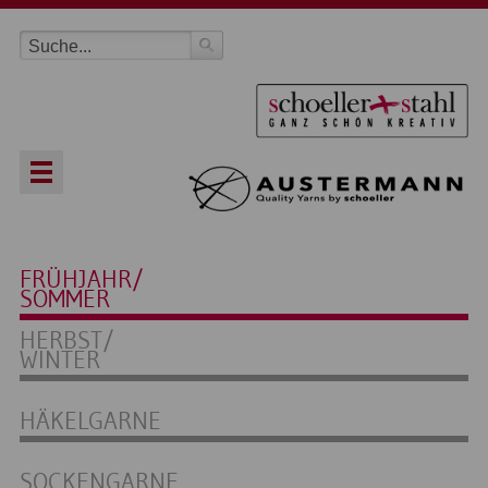
FRÜHJAHR/
SOMMER
HERBST/
WINTER
HÄKELGARNE
SOCKENGARNE