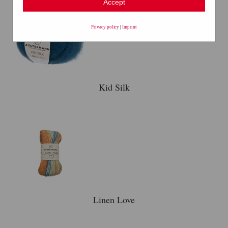
Accept
Privacy policy
|
Imprint
Kid Silk
Linen Love