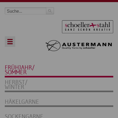
FRÜHJAHR/
SOMMER
HERBST/
WINTER
HÄKELGARNE
SOCKENGARNE