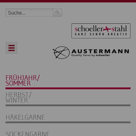
FRÜHJAHR/
SOMMER
HERBST/
WINTER
HÄKELGARNE
SOCKENGARNE