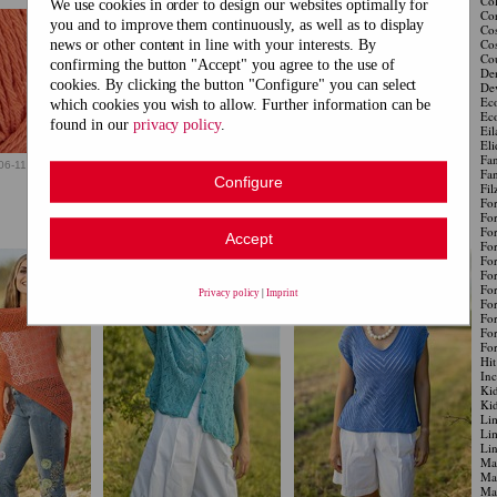
Col
We use cookies in order to design our websites optimally for
Cor
you and to improve them continuously, as well as to display
Co
Co
news or other content in line with your interests. By
Cou
confirming the button "Accept" you agree to the use of
Den
cookies. By clicking the button "Configure" you can select
De
Ec
which cookies you wish to allow. Further information can be
Eco
found in our
privacy policy
.
Eil
Eli
Fan
06-11
98306-12
98306-13
98306-15
Fan
Configure
Fil
For
For
For
Accept
For
For
For
For
Privacy policy
|
Imprint
For
For
For
For
Hit
Inc
Kid
Kid
Li
Li
Li
Mag
Mag
Mai