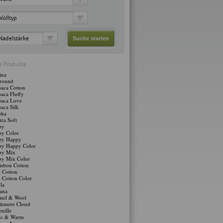
Wolltyp
Nadelstärke
le Produkte
ina
lround
aca Cotton
aca Fluffy
paca Love
aca Silk
pha
ea Soft
by
by Color
by Happy
by Happy Color
by Mix
by Mix Color
mbou Cotton
 Cotton
 Cotton Color
la
ana
mel & Wool
shmere Cloud
nille
ic & Warm