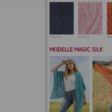
98306-09
98306-10
983
MODELLE MAGIC SILK