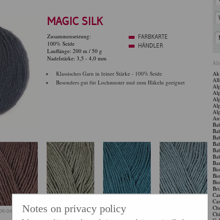
MAGIC SILK
Zusammensetzung:
FARBKARTE
100% Seide
HÄNDLER
Lauflänge: 200 m / 50 g
Nadelstärke: 3,5 - 4,0 mm
Al
Klassisches Garn in feiner Stärke - 100% Seide
Ak
Al
Besonders gut für Lochmuster und zum Häkeln geeignet
Alp
Alp
Al
Alp
Al
Ant
Ba
Ba
Ba
Ba
Ba
Ba
Ba
Bio
Bio
Bio
Bri
Ca
Ca
Notes on privacy policy
Che
06-04
98306-05
98306-07
98306-08
Ch