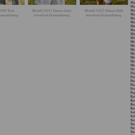
Ma
Man
Man
1020 Tuch
Modell 21021 Damen-Jacke
Modell 21022 Damen-Pulli
Man
atisanleitung
download Gratisanleitung
download Gratisanleitung
Man
Man
Man
Man
Ma
Me
Me
Me
Me
Me
Me
Mer
Me
Ne
Nia
Pai
Phe
Pla
Pro
Pu
Ra
Re
Re
Ru
Sof
Sol
Ste
Ste
Ste
Ste