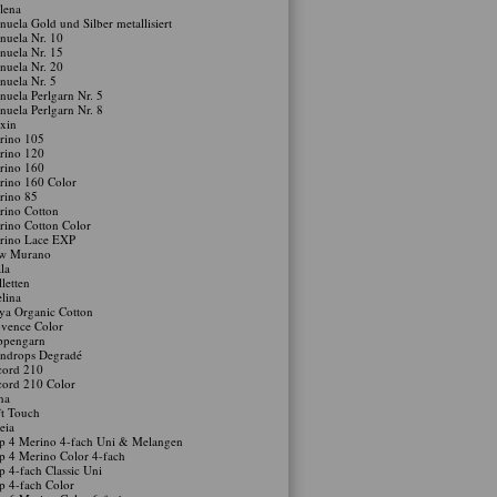
lena
uela Gold und Silber metallisiert
uela Nr. 10
uela Nr. 15
uela Nr. 20
uela Nr. 5
uela Perlgarn Nr. 5
uela Perlgarn Nr. 8
xin
rino 105
rino 120
rino 160
rino 160 Color
rino 85
rino Cotton
ino Cotton Color
rino Lace EXP
w Murano
la
lletten
lina
ya Organic Cotton
vence Color
ppengarn
indrops Degradé
cord 210
cord 210 Color
na
t Touch
eia
p 4 Merino 4-fach Uni & Melangen
p 4 Merino Color 4-fach
p 4-fach Classic Uni
p 4-fach Color