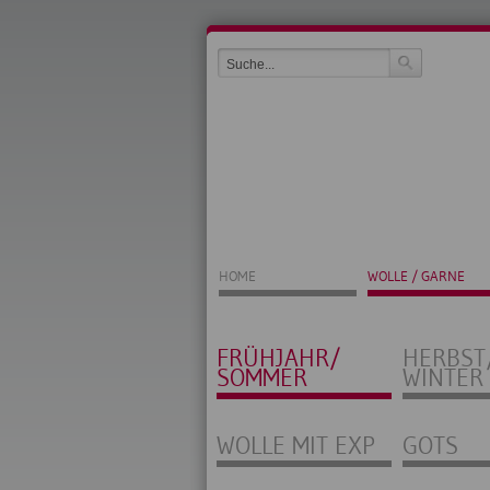
HOME
WOLLE / GARNE
FRÜHJAHR/
HERBST
SOMMER
WINTER
WOLLE MIT EXP
GOTS