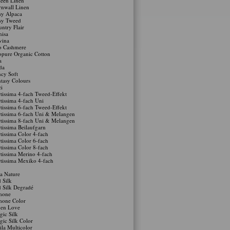
een Linen
nwall Linen
sy Alpaca
sy Tweed
ntry Flair
isa
vina
o Cashmere
pure Organic Cotton
a
da
cy Soft
tasy Colours
zi
tissima 4-fach Tweed-Effekt
tissima 4-fach Uni
tissima 6-fach Tweed-Effekt
tissima 6-fach Uni & Melangen
tissima 8-fach Uni & Melangen
tissima Beilaufgarn
tissima Color 4-fach
tissima Color 6-fach
tissima Color 8-fach
tissima Merino 4-fach
tissima Mexiko 4-fach
a Nature
 Silk
 Silk Degradé
mone
mone Color
nen Love
ic Silk
ic Silk Color
la Multicolor