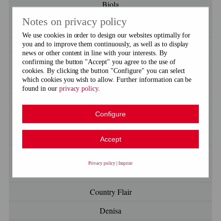
Biola
Notes on privacy policy
Briana
We use cookies in order to design our websites optimally for
Camel & Wool
you and to improve them continuously, as well as to display
news or other content in line with your interests. By
Cashmere Cloud
confirming the button "Accept" you agree to the use of
cookies. By clicking the button "Configure" you can select
Chenille
which cookies you wish to allow. Further information can be
found in our
privacy policy
.
Chic & Warm
Configure
Coleen Linen
Cornwall Linen
Accept
Cosy Alpaca
Privacy policy
|
Imprint
Cosy Tweed
Country Flair
Denisa