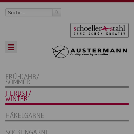
FRÜHJAHR/
SOMMER
HERBST/
WINTER
HÄKELGARNE
SOCKENGARNE