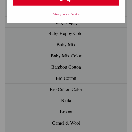
Baby Color
Privacy policy
|
Imprint
Baby Happy
Baby Happy Color
Baby Mix
Baby Mix Color
Bambou Cotton
Bio Cotton
Bio Cotton Color
Biola
Briana
Camel & Wool