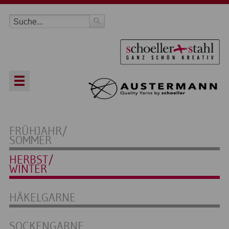
FRÜHJAHR/
SOMMER
HERBST/
WINTER
HÄKELGARNE
SOCKENGARNE