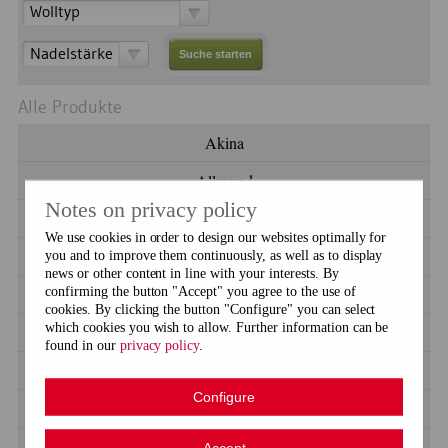
Wolltyp
Nadelstärke
Alle Produkte
Akina
Allround
Notes on privacy policy
Alpaca Cotton
We use cookies in order to design our websites optimally for
Alpaca Fluffy
you and to improve them continuously, as well as to display
news or other content in line with your interests. By
confirming the button "Accept" you agree to the use of
Alpaca Love
cookies. By clicking the button "Configure" you can select
which cookies you wish to allow. Further information can be
Alpaca Silk
found in our
privacy policy
.
Alpha
Configure
Antea Soft
Baby
Accept