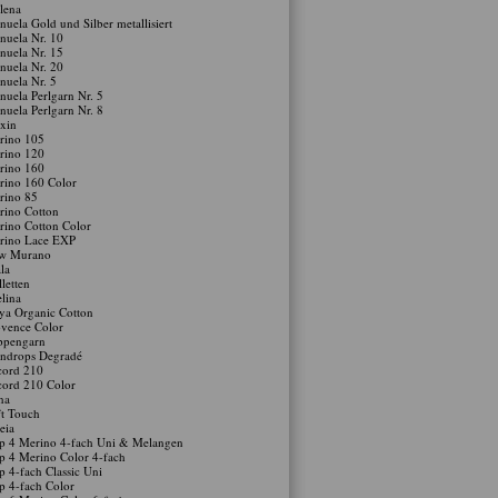
lena
uela Gold und Silber metallisiert
uela Nr. 10
uela Nr. 15
uela Nr. 20
uela Nr. 5
uela Perlgarn Nr. 5
uela Perlgarn Nr. 8
xin
rino 105
rino 120
rino 160
rino 160 Color
rino 85
rino Cotton
ino Cotton Color
rino Lace EXP
w Murano
la
lletten
lina
ya Organic Cotton
vence Color
ppengarn
indrops Degradé
cord 210
cord 210 Color
na
t Touch
eia
p 4 Merino 4-fach Uni & Melangen
p 4 Merino Color 4-fach
p 4-fach Classic Uni
p 4-fach Color