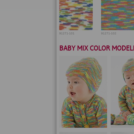
91271-101
91271-102
BABY MIX COLOR MODEL