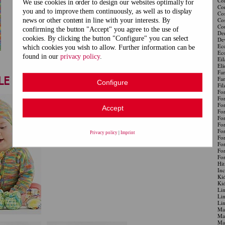
Col
We use cookies in order to design our websites optimally for
Cor
you and to improve them continuously, as well as to display
Co
Co
news or other content in line with your interests. By
Cou
confirming the button "Accept" you agree to the use of
Den
cookies. By clicking the button "Configure" you can select
De
Ec
which cookies you wish to allow. Further information can be
Eco
found in our
privacy policy
.
91271-103
91271-104
91271-105
Eil
Eli
Fan
LE
Fan
Configure
Fil
For
For
For
Accept
For
For
For
For
Privacy policy
|
Imprint
For
For
For
For
Hit
Inc
Kid
Kid
Li
Li
Li
Mag
Mag
Mai