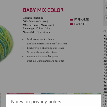
BABY MIX COLOR
Zusammensetzung:
FARBKARTE
50% Schurwolle (sw)
HÄNDLER
50% Polyacryl (Microfaser)
Lauflänge: 135 m / 50 g
Al
Nadelstärke: 3,5 - 4 mm
Ak
Al
Multicolordruckfarben -
Alp
gut kombinierbar mit den Unifarben
Alp
hochwertige Mischung aus feiner
Al
Alp
Schurwolle und Microfaser
Al
nicht nur für zarte Babyhaut-
Ant
auch als Ganzjahresgarn geeignet
Ba
Ba
Ba
Ba
Ba
Ba
Ba
Bio
Bio
Bio
Bri
Ca
Ca
Notes on privacy policy
Che
Ch