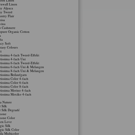
een Linen
nwall Linen
sy Alpaca
sy Tweed
ntry Flair
isa
vina
o Cashmere
pure Organic Cotton
a
da
cy Soft
tasy Colours
zi
tissima 4-fach Tweed-Effekt
tissima 4-fach Uni
tissima 6-fach Tweed-Effekt
tissima 6-fach Uni & Melangen
tissima 8-fach Uni & Melangen
tissima Beilaufgarn
tissima Color 4-fach
tissima Color 6-fach
tissima Color 8-fach
tissima Merino 4-fach
tissima Mexiko 4-fach
a Nature
 Silk
 Silk Degradé
mone
mone Color
nen Love
ic Silk
ic Silk Color
la Multicolor