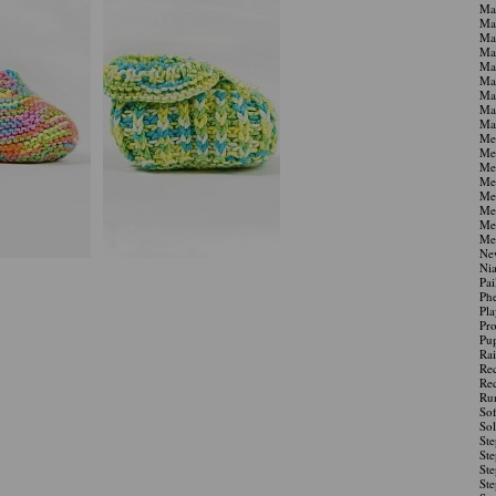
Ma
Man
Man
Man
Man
Man
Man
Man
Ma
Me
Me
Me
Me
Me
Me
Mer
Me
Ne
Nia
Pai
Phe
Pla
Pro
Pu
Ra
Re
Re
Ru
Sof
Sol
Ste
Ste
Ste
Ste