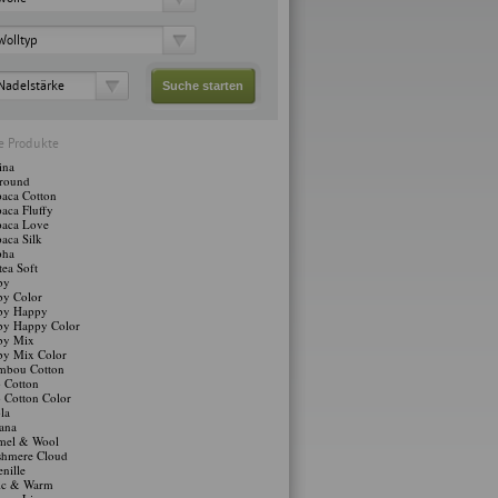
Wolltyp
Nadelstärke
le Produkte
ina
lround
aca Cotton
aca Fluffy
paca Love
aca Silk
pha
ea Soft
by
by Color
by Happy
by Happy Color
by Mix
by Mix Color
mbou Cotton
 Cotton
 Cotton Color
la
ana
mel & Wool
shmere Cloud
nille
ic & Warm