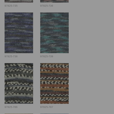
97825-735
97825-736
97825-738
97825-739
97825-786
97825-787