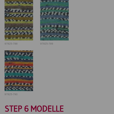
97825-788
97825-789
97825-790
STEP 6 MODELLE