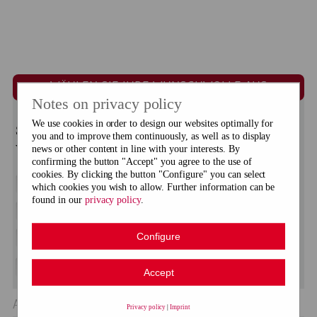
WÄHLEN SIE IHRE WUNSCHWOLLE AUS
Notes on privacy policy
We use cookies in order to design our websites optimally for
Suchen Sie direkt nach einer Wolle oder einem
you and to improve them continuously, as well as to display
Wolltypen oder der Nadelstärke!
news or other content in line with your interests. By
confirming the button "Accept" you agree to the use of
cookies. By clicking the button "Configure" you can select
Marke
which cookies you wish to allow. Further information can be
found in our
privacy policy
.
Wolle
Configure
Wolltyp
Nadelstärke
Accept
Alle Produkte
Privacy policy
|
Imprint