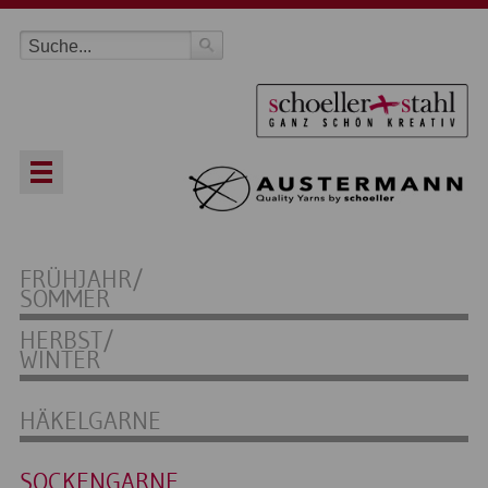
FRÜHJAHR/
SOMMER
HERBST/
WINTER
HÄKELGARNE
SOCKENGARNE