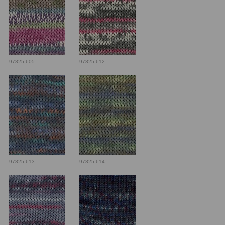
97825-605
97825-612
97825-613
97825-614