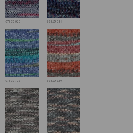
97825-620
97825-634
97825-717
97825-720