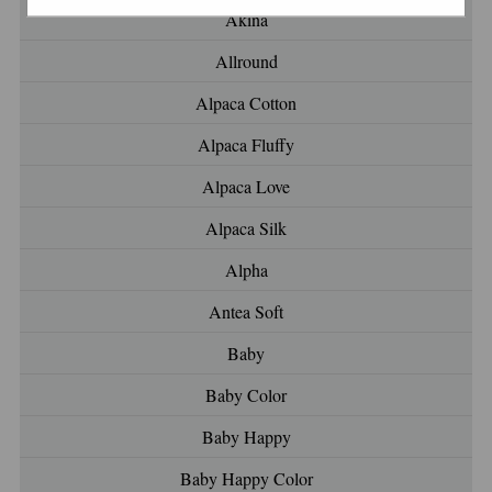
Akina
Allround
Alpaca Cotton
Alpaca Fluffy
Alpaca Love
Alpaca Silk
Alpha
Antea Soft
Baby
Baby Color
Baby Happy
Baby Happy Color